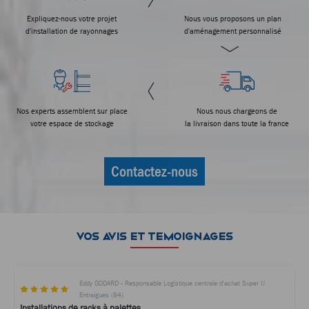
Expliquez-nous votre projet
Nous vous proposons un plan
d'installation de rayonnages
d'aménagement personnalisé
Nos experts assemblent sur place
Nous nous chargeons de
votre espace de stockage
la livraison dans toute la france
Contactez-nous
VOS AVIS ET TEMOIGNAGES
Eddy GODARD - Responsable Logistique centrale d'achat Super U
Entraigues (84)
Installations de racks à palettes