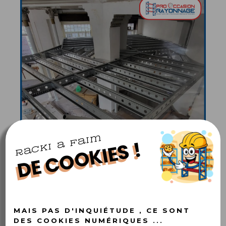
Racki a faim
DE COOKIES !
MAIS PAS D'INQUIÉTUDE , CE SONT
DES COOKIES NUMÉRIQUES ...