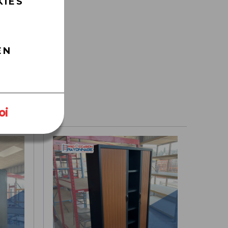
KIES
EN
oi