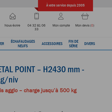
À votre service depuis 2005
Nous écrire
04 32 81 06
Mon compte
Mon devis
(
0
)
33
ÉCHAFAUDAGES
FIN DE
VER
ACCESSOIRES
DIVERS
NEUFS
SÉRIE
ETAL POINT – H2430 mm -
g/niv
is agglo – charge jusqu’à 500 kg