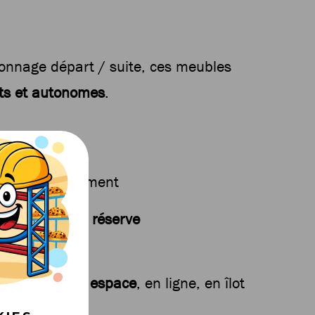
onnage départ / suite, ces meubles
ts et autonomes
.
d’un autre élément
e technique ou réserve
nt dans votre espace
, en ligne, en îlot