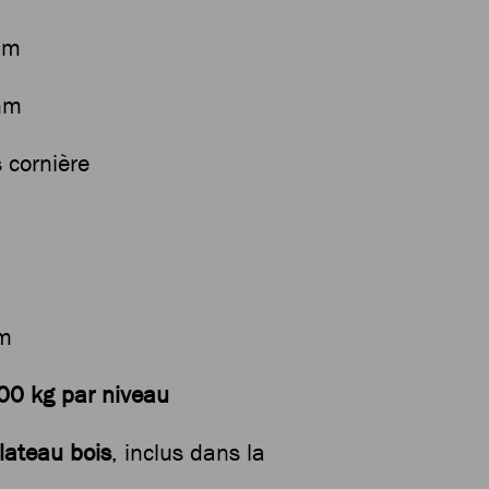
mm
mm
 cornière
m
00 kg par niveau
lateau bois
, inclus dans la