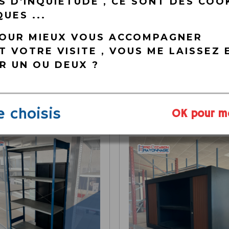
S D'INQUIÉTUDE , CE SONT DES COO
UES ...
POUR MIEUX VOUS ACCOMPAGNER
 VOTRE VISITE , VOUS ME LAISSEZ 
R UN OU DEUX ?
POUR COMPLETER
e choisis
OK pour m