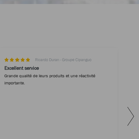
Ricardo Duran - Groupe Cipanguo
Excellent service
Équ
Grande qualité de leurs produits et une réactivité
Mat
importante.
et 