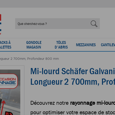
ACKS À
GONDOLE
TÔLES
MEZZANINES
CANTILE
ALETTES
MAGASIN
D'ABRIS
Longueur 2 700mm, Profondeur 800 mm
Mi-lourd Schäfer Galvan
Longueur 2 700mm, Pro
Découvrez notre
rayonnage mi-lour
pour optimiser votre espace de st