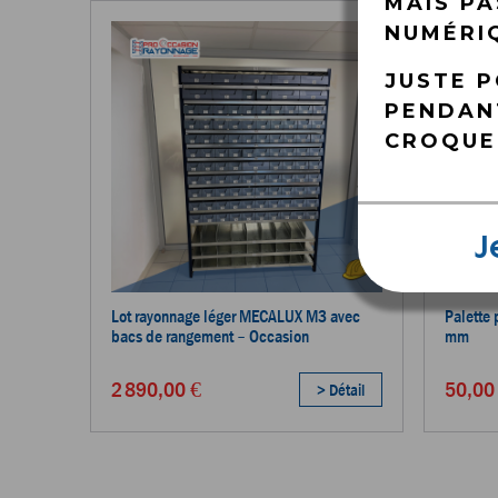
MAIS PA
NUMÉRIQ
JUSTE 
PENDANT
CROQUE
J
Lot rayonnage léger MECALUX M3 avec
Palette
bacs de rangement – Occasion
mm
2 890,00 €
50,00
> Détail