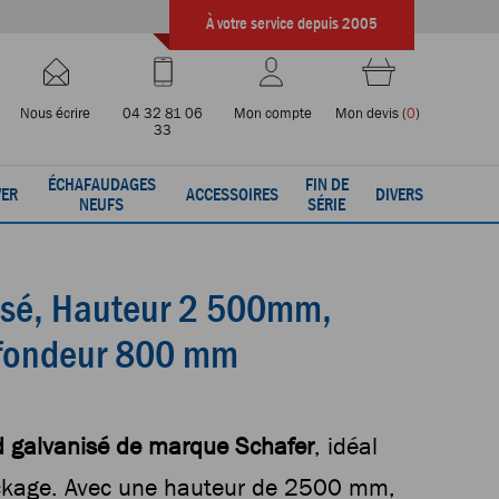
À votre service depuis 2005
Nous écrire
04 32 81 06
Mon compte
Mon devis
(
0
)
33
ÉCHAFAUDAGES
FIN DE
VER
ACCESSOIRES
DIVERS
NEUFS
SÉRIE
isé, Hauteur 2 500mm,
fondeur 800 mm
d galvanisé de marque Schafer
, idéal
ockage. Avec une hauteur de 2500 mm,