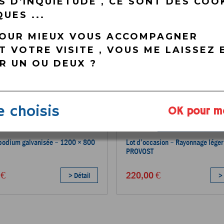
S D'INQUIÉTUDE , CE SONT DES COO
UES ...
POUR MIEUX VOUS ACCOMPAGNER
 VOTRE VISITE , VOUS ME LAISSEZ 
R UN OU DEUX ?
e choisis
OK pour m
 podium galvanisée – 1200 × 800
Lot d’occasion – Rayonnage léger
PROVOST
 €
220,00 €
> Détail
> 