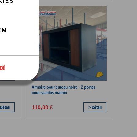
KIES
EN
oi
Armoire pour bureau noire - 2 portes
coulissantes marron
119,00 €
Détail
> Détail